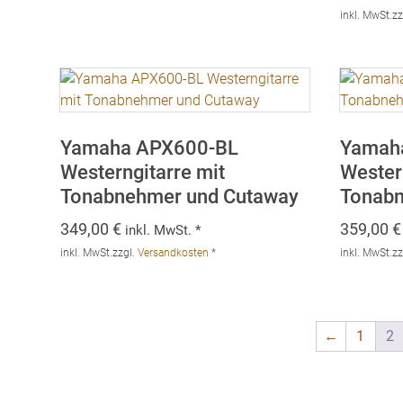
inkl. MwSt.
zz
Yamaha APX600-BL
Yamaha
Westerngitarre mit
Wester
Tonabnehmer und Cutaway
Tonab
349,00
€
359,00
€
inkl. MwSt. *
inkl. MwSt.
zzgl.
Versandkosten
*
inkl. MwSt.
zz
←
1
2