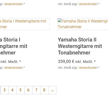
gl.
Versandkosten
*
inkl. MwSt.
zzgl.
Versandkosten
*
 Storia I
Yamaha Storia II
ngitarre mit
Westerngitarre mit
nehmer
Tonabnehmer
359,00
€
inkl. MwSt. *
inkl. MwSt. *
gl.
Versandkosten
*
inkl. MwSt.
zzgl.
Versandkosten
*
3
4
5
6
7
8
→