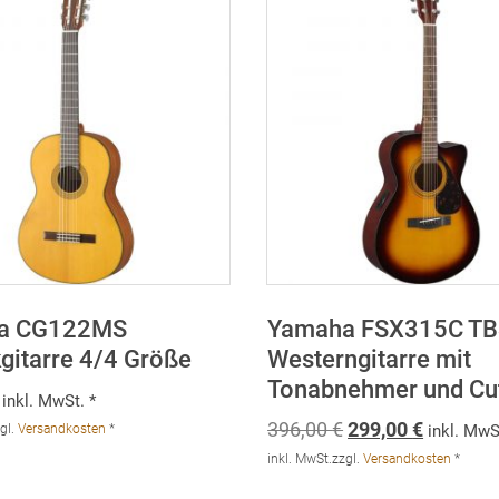
a CG122MS
Yamaha FSX315C TB
kgitarre 4/4 Größe
Westerngitarre mit
Tonabnehmer und Cu
inkl. MwSt. *
Ursprünglicher
Aktuelle
396,00
€
299,00
€
gl.
Versandkosten
*
inkl. MwS
Preis
Preis
inkl. MwSt.
zzgl.
Versandkosten
*
war:
ist: