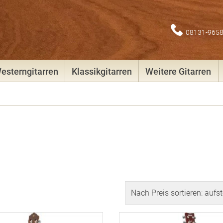
08131-965
esterngitarren
Klassikgitarren
Weitere Gitarren
end