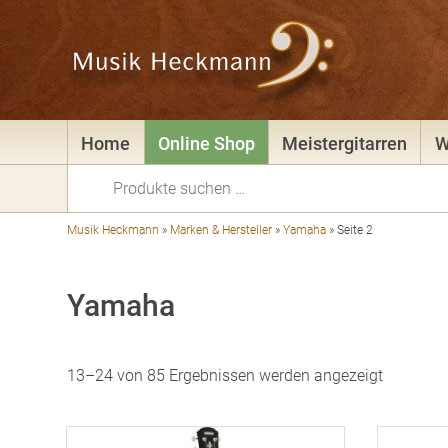
Home
Online Shop
Meistergitarren
W
Suchen
nach:
Musik Heckmann
»
Marken & Hersteller
»
Yamaha
»
Seite 2
Yamaha
Nach
13–24 von 85 Ergebnissen werden angezeigt
Preis
sortiert:
aufsteig