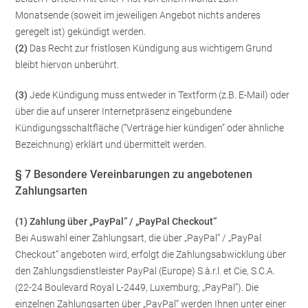
Monatsende (soweit im jeweiligen Angebot nichts anderes
geregelt ist) gekündigt werden.
(2)
Das Recht zur fristlosen Kündigung aus wichtigem Grund
bleibt hiervon unberührt.
(3)
Jede Kündigung muss entweder in Textform (z.B. E-Mail) oder
über die auf unserer Internetpräsenz eingebundene
Kündigungsschaltfläche (“Verträge hier kündigen” oder ähnliche
Bezeichnung) erklärt und übermittelt werden.
§ 7 Besondere Vereinbarungen zu angebotenen
Zahlungsarten
(1)
Zahlung über „PayPal“ / „PayPal Checkout“
Bei Auswahl einer Zahlungsart, die über „PayPal“ / „PayPal
Checkout“ angeboten wird, erfolgt die Zahlungsabwicklung über
den Zahlungsdienstleister PayPal (Europe) S.à.r.l. et Cie, S.C.A.
(22-24 Boulevard Royal L-2449, Luxemburg; „PayPal“). Die
einzelnen Zahlungsarten über „PayPal“ werden Ihnen unter einer