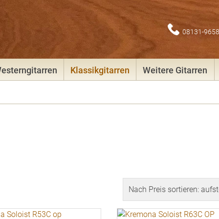
08131-965
esterngitarren
Klassikgitarren
Weitere Gitarren
nd