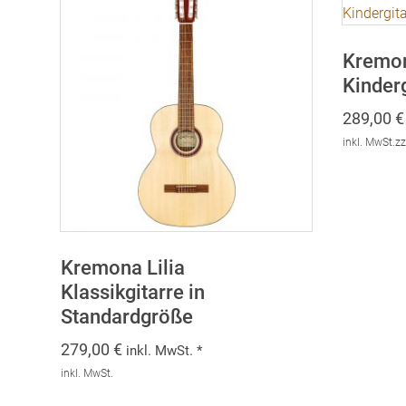
Kremon
Kinderg
289,00
€
inkl. MwSt.
zz
Kremona Lilia
Klassikgitarre in
Standardgröße
279,00
€
inkl. MwSt. *
inkl. MwSt.