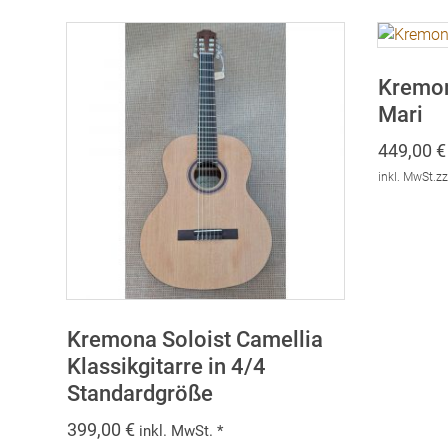
Kremon
Mari
449,00
€
inkl. MwSt.
zz
Kremona Soloist Camellia
Klassikgitarre in 4/4
Standardgröße
399,00
€
inkl. MwSt. *