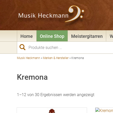
Home
Online Shop
Meistergitarren
W
Suchen
nach:
Musik Heckmann
»
Marken & Hersteller
»
Kremona
Kremona
Nach
1–12 von 30 Ergebnissen werden angezeigt
Preis
sortiert:
aufsteige