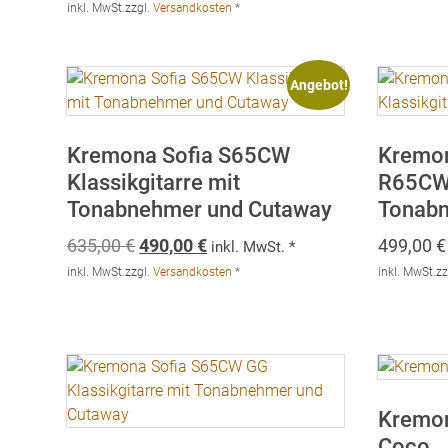
inkl. MwSt.
zzgl.
Versandkosten
*
Angebot!
Kremona Sofia S65CW
Kremon
Klassikgitarre mit
R65CW 
Tonabnehmer und Cutaway
Tonab
Ursprünglicher
Aktueller
635,00
€
490,00
€
499,00
€
inkl. MwSt. *
Preis
Preis
inkl. MwSt.
zzgl.
Versandkosten
*
inkl. MwSt.
zz
war:
ist:
635,00 €
490,00 €.
Kremon
Coco