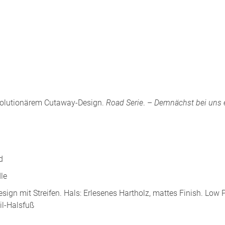
volutionärem Cutaway-Design.
Road Serie
. –
Demnächst bei uns er
d
le
esign mit Streifen. Hals: Erlesenes Hartholz, mattes Finish. Low P
il-Halsfuß