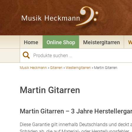
Home
Online Shop
Meistergitarren
W
Suchen
nach:
Musik Heckmann
»
Gitarren
»
Westerngitarren
»
Martin Gitarren
Martin Gitarren
Martin Gitarren – 3 Jahre Herstellerga
Diese Garantie gilt innerhalb Deutschlands und deckt a
Schäden ab, die auf Material- oder Herstellungsfehler