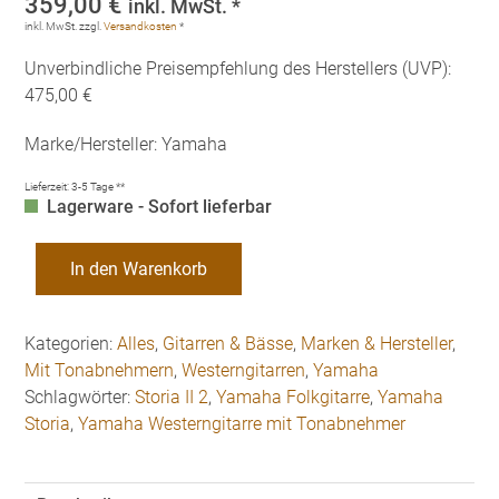
359,00
€
inkl. MwSt. *
inkl. MwSt.
zzgl.
Versandkosten
*
Unverbindliche Preisempfehlung des Herstellers (UVP):
475,00 €
Marke/Hersteller: Yamaha
Lieferzeit:
3-5 Tage **
Lagerware - Sofort lieferbar
Yamaha
In den Warenkorb
Storia
II
Westerngitarre
Kategorien:
Alles
,
Gitarren & Bässe
,
Marken & Hersteller
,
mit
Mit Tonabnehmern
,
Westerngitarren
,
Yamaha
Tonabnehmer
Schlagwörter:
Storia II 2
,
Yamaha Folkgitarre
,
Yamaha
Menge
Storia
,
Yamaha Westerngitarre mit Tonabnehmer