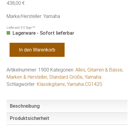
438,00 €
Marke/Hersteller: Yamaha
Lieferzeit:
3-5 Tage **
Lagerware - Sofort lieferbar
Yamaha
In den Warenkorb
CG142S
Klassikgitarre
in
Artikelnummer:
1900
Kategorien:
Alles
,
Gitarren & Bässe
,
4/4
Marken & Hersteller
,
Standard Größe
,
Yamaha
Größe
Schlagwörter:
Klassikgitarre
,
Yamaha CG142S
Menge
Beschreibung
Produktsicherheit