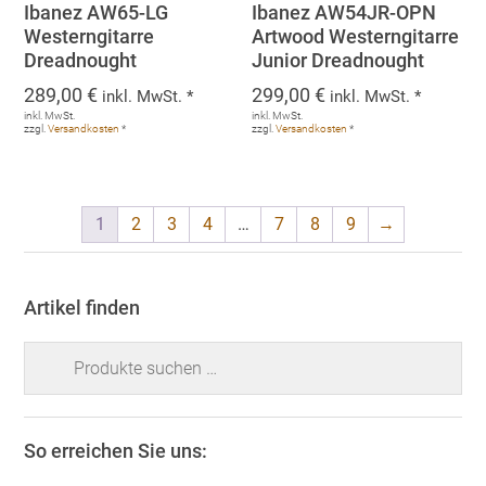
Ibanez AW65-LG
Ibanez AW54JR-OPN
Westerngitarre
Artwood Westerngitarre
Dreadnought
Junior Dreadnought
289,00
€
299,00
€
inkl. MwSt. *
inkl. MwSt. *
inkl. MwSt.
inkl. MwSt.
zzgl.
Versandkosten
*
zzgl.
Versandkosten
*
1
2
3
4
…
7
8
9
→
Artikel finden
Suchen
nach:
So erreichen Sie uns: