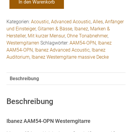
In den Warenkorb
AAM54-
OPN
Westerngitarre
Kategorien:
Acoustic
,
Advanced Acoustic
,
Alles
,
Anfänger
Menge
und Einsteiger
,
Gitarren & Bässe
,
Ibanez
,
Marken &
Hersteller
,
Mit kurzer Mensur
,
Ohne Tonabnehmer
,
Westerngitarren
Schlagwörter:
AAM54-OPN
,
Ibanez
AAM54-OPN
,
Ibanez Advanced Acoustic
,
Ibanez
Auditorium
,
Ibanez Westerngitarre massive Decke
Beschreibung
Beschreibung
Ibanez AAM54-OPN Westerngitarre