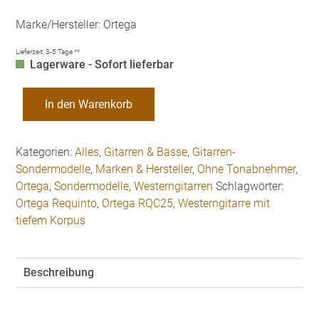
Marke/Hersteller: Ortega
Lieferzeit:
3-5 Tage **
Lagerware - Sofort lieferbar
Ortega
In den Warenkorb
RQC25
Requinto
Kleine
Kategorien:
Alles
,
Gitarren & Bässe
,
Gitarren-
Westerngitarre
Sondermodelle
,
Marken & Hersteller
,
Ohne Tonabnehmer
,
mit
Ortega
,
Sondermodelle
,
Westerngitarren
Schlagwörter:
tiefem
Ortega Requinto
,
Ortega RQC25
,
Westerngitarre mit
Korpus
tiefem Korpus
Menge
Beschreibung