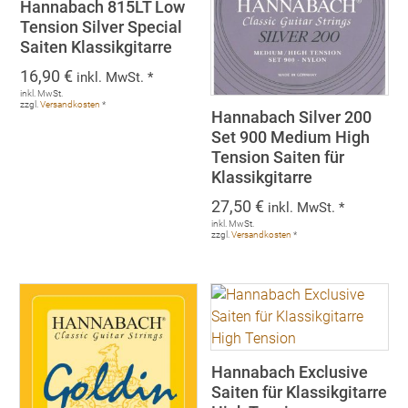
Hannabach 815LT Low
Tension Silver Special
Saiten Klassikgitarre
16,90
€
inkl. MwSt. *
inkl. MwSt.
zzgl.
Versandkosten
*
Hannabach Silver 200
Set 900 Medium High
Tension Saiten für
Klassikgitarre
27,50
€
inkl. MwSt. *
inkl. MwSt.
zzgl.
Versandkosten
*
Hannabach Exclusive
Saiten für Klassikgitarre