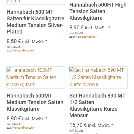
Hannabach 500HT High
Tension Saiten
Hannabach 600 MT
Klassikgitarre
Saiten für Klassikgitarre
Medium Tension Silver-
8,90
€
inkl. MwSt. *
Plated
inkl. MwSt.
zzgl.
Versandkosten
*
8,50
€
inkl. MwSt. *
inkl. MwSt.
zzgl.
Versandkosten
*
Hannabach 500MT
Set Hannabach 890 MT
Medium Tension Saiten
1/2 Saiten
Klassikgitarre
Klassikgitarre Kurze
Mensur
8,90
€
inkl. MwSt. *
15,70
€
inkl. MwSt.
inkl. MwSt. *
zzgl.
Versandkosten
*
inkl. MwSt.