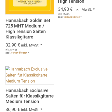
High Tension
34,90
€
inkl. MwSt. *
inkl. MwSt.
zzgl.
Versandkosten
*
Hannabach Goldin Set
725 MHT Medium /
High Tension Saiten
Klassikgitarre
32,90
€
inkl. MwSt. *
inkl. MwSt.
zzgl.
Versandkosten
*
Hannabach Exclusive
Saiten für Klassikgitarre
Medium Tension
36,90
€
inkl. MwSt. *