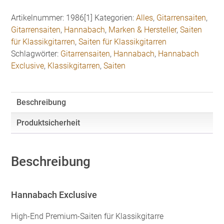
Saiten
für
Artikelnummer:
1986[1]
Kategorien:
Alles
,
Gitarrensaiten
,
Klassikgitarre
Gitarrensaiten
,
Hannabach
,
Marken & Hersteller
,
Saiten
Medium
für Klassikgitarren
,
Saiten für Klassikgitarren
Tension
Schlagwörter:
Gitarrensaiten
,
Hannabach
,
Hannabach
Menge
Exclusive
,
Klassikgitarren
,
Saiten
Beschreibung
Produktsicherheit
Beschreibung
Hannabach Exclusive
High-End Premium-Saiten für Klassikgitarre