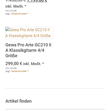
1.458,00
€
1.199,00
€
Preis
Preis
inkl. MwSt. *
war:
ist:
inkl. MwSt.
zzgl.
Versandkosten
*
1.458,00 €
1.199,00 €.
Gewa Pro Arte GC210 II
A Klassikgitarre 4/4
Größe
299,00
€
inkl. MwSt. *
inkl. MwSt.
zzgl.
Versandkosten
*
Artikel finden