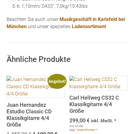
E-6: 1,10mm/.0433“, 7,0kg/15.43lbs
Beachten Sie auch unser
Musikgeschäft in Karlsfeld bei
München
und unser spezielles
Ladensortiment
Ähnliche Produkte
Angebot!
Carl Hellweg CS32 C
Klassikgitarre 4/4
Juan Hernandez
Größe
Estudio Classic CD
Klassikgitarre 4/4
299,00
€
inkl. MwSt. *
Größe
inkl. MwSt.
zzgl.
Versandkosten
*
Ursprünglicher
Aktueller