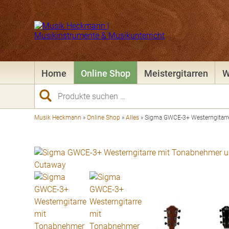
Home
Online Shop
Meistergitarren
W
Suchen
nach:
Musik Heckmann
»
Online Shop
»
Alles
»
Sigma GWCE-3+ Westerngitarr