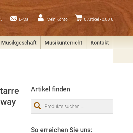
83
E-Mail
Mein Konto
0 Artikel -
0,00
€
Musikgeschäft
Musikunterricht
Kontakt
tarre
Artikel finden
away
Suchen
nach:
So erreichen Sie uns: