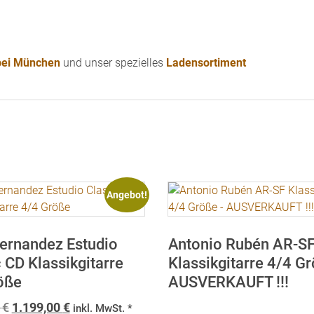
 bei München
und unser spezielles
Ladensortiment
Angebot!
ernandez Estudio
Antonio Rubén AR-S
 CD Klassikgitarre
Klassikgitarre 4/4 G
öße
AUSVERKAUFT !!!
Ursprünglicher
Aktueller
0
€
1.199,00
€
inkl. MwSt. *