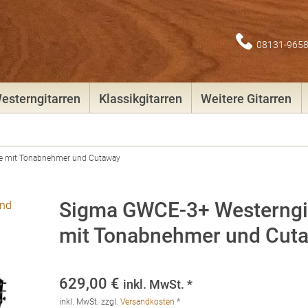
08131-965
esterngitarren
Klassikgitarren
Weitere Gitarren
e mit Tonabnehmer und Cutaway
Sigma GWCE-3+ Westerngi
mit Tonabnehmer und Cut
629,00
€
inkl. MwSt. *
inkl. MwSt.
zzgl.
Versandkosten
*