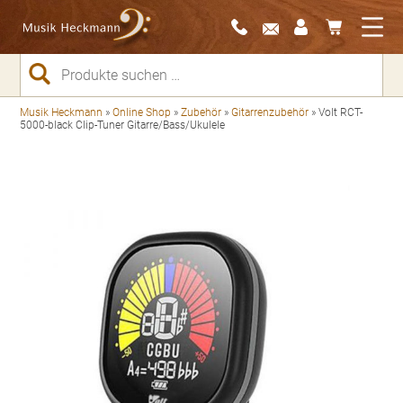
Suchen
nach:
Musik Heckmann
»
Online Shop
»
Zubehör
»
Gitarrenzubehör
»
Volt RCT-
5000-black Clip-Tuner Gitarre/Bass/Ukulele