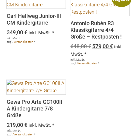
Carl Hellweg Junior-III
CM Kindergitarre
Antonio Rubén R3
Klassikgitarre 4/4
349,00
€
inkl. MwSt. *
Größe – Restposten !
inkl. MwSt.
zzgl.
Versandkosten
*
Ursprünglicher
Aktueller
648,00
€
579,00
€
inkl.
Preis
Preis
MwSt. *
war:
ist:
inkl. MwSt.
zzgl.
Versandkosten
*
648,00 €
579,00 €.
Gewa Pro Arte GC100II
A Kindergitarre 7/8
Größe
219,00
€
inkl. MwSt. *
inkl. MwSt.
zzgl.
Versandkosten
*