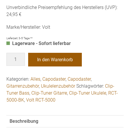
Unverbindliche Preisempfehlung des Herstellers (UVP):
24,95 €
Marke/Hersteller: Volt
Lieferzeit:
3-5 Tage **
Lagerware - Sofort lieferbar
Volt
In den Warenkorb
RCT-
5000-
black
Kategorien:
Alles
,
Capodaster
,
Capodaster
,
Clip-
Gitarrenzubehör
,
Ukulelenzubehör
Schlagwörter:
Clip-
Tuner
Tuner Bass
,
Clip-Tuner Gitarre
,
Clip-Tuner Ukulele
,
RCT-
Gitarre/Bass/Ukulele
5000-BK
,
Volt RCT-5000
Menge
Beschreibung