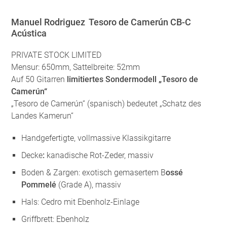
Manuel Rodriguez Tesoro de Camerún CB-C
Acústica
PRIVATE STOCK LIMITED
Mensur: 650mm, Sattelbreite: 52mm
Auf 50 Gitarren
limitiertes Sondermodell „Tesoro de
Camerún“
„Tesoro de Camerún“ (spanisch) bedeutet „Schatz des
Landes Kamerun“
Handgefertigte, vollmassive Klassikgitarre
Decke
:
kanadische Rot-Zeder, massiv
Boden & Zargen: exotisch gemasertem B
ossé
Pommelé
(Grade A), massiv
Hals: Cedro mit Ebenholz-Einlage
Griffbrett: Ebenholz