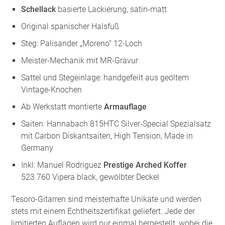
Schellack
basierte Lackierung, satin-matt
Original spanischer Halsfuß
Steg: Palisander „Moreno“ 12-Loch
Meister-Mechanik mit MR-Gravur
Sattel und Stegeinlage: handgefeilt aus geöltem
Vintage-Knochen
Ab Werkstatt montierte
Armauflage
Saiten: Hannabach 815HTC Silver-Special Spezialsatz
mit Carbon Diskantsaiten, High Tension, Made in
Germany
Inkl: Manuel Rodriguez
Prestige Arched Koffer
523.760 Vipera black, gewölbter Deckel
Tesoro-Gitarren sind meisterhafte Unikate und werden
stets mit einem Echtheitszertifikat geliefert. Jede der
limitierten Auflagen wird nur einmal hergestellt, wobei die