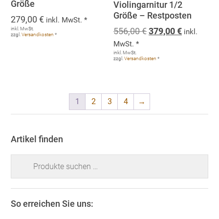
Größe
Violingarnitur 1/2
Größe – Restposten
279,00
€
inkl. MwSt. *
Ursprünglicher
Aktueller
inkl. MwSt.
556,00
€
379,00
€
inkl.
zzgl.
Versandkosten
*
Preis
Preis
MwSt. *
war:
ist:
inkl. MwSt.
zzgl.
Versandkosten
*
556,00 €
379,00 €.
1
2
3
4
→
Artikel finden
Suchen
nach:
So erreichen Sie uns: