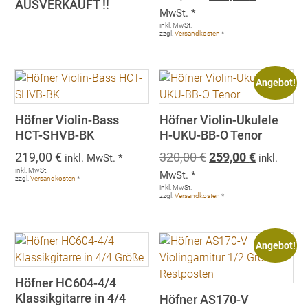
AUSVERKAUFT !!
Preis
Preis
MwSt. *
war:
ist:
inkl. MwSt.
zzgl.
Versandkosten
*
219,00 €
159,00 €.
Angebot!
Höfner Violin-Bass
Höfner Violin-Ukulele
HCT-SHVB-BK
H-UKU-BB-O Tenor
Ursprünglicher
Aktueller
219,00
€
320,00
€
259,00
€
inkl. MwSt. *
inkl.
Preis
Preis
inkl. MwSt.
MwSt. *
zzgl.
Versandkosten
*
war:
ist:
inkl. MwSt.
zzgl.
Versandkosten
*
320,00 €
259,00 €.
Angebot!
Höfner HC604-4/4
Klassikgitarre in 4/4
Höfner AS170-V