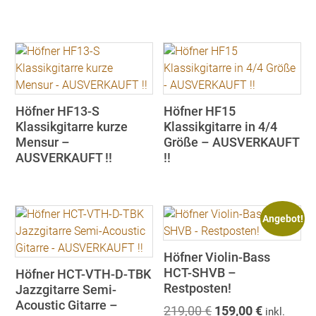
Höfner HF13-S
Höfner HF15
Klassikgitarre kurze
Klassikgitarre in 4/4
Mensur –
Größe – AUSVERKAUFT
AUSVERKAUFT !!
!!
Angebot!
Höfner Violin-Bass
HCT-SHVB –
Höfner HCT-VTH-D-TBK
Restposten!
Jazzgitarre Semi-
Acoustic Gitarre –
Ursprünglicher
Aktueller
219,00
€
159,00
€
inkl.