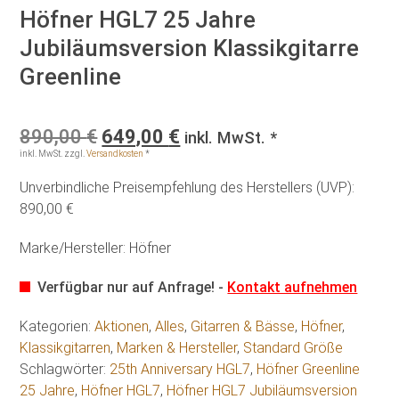
Höfner HGL7 25 Jahre
Jubiläumsversion Klassikgitarre
Greenline
Ursprünglicher
Aktueller
890,00
€
649,00
€
inkl. MwSt. *
Preis
Preis
inkl. MwSt.
zzgl.
Versandkosten
*
war:
ist:
Unverbindliche Preisempfehlung des Herstellers (UVP):
890,00 €
649,00 €.
890,00 €
Marke/Hersteller: Höfner
Verfügbar nur auf Anfrage! -
Kontakt aufnehmen
Kategorien:
Aktionen
,
Alles
,
Gitarren & Bässe
,
Höfner
,
Klassikgitarren
,
Marken & Hersteller
,
Standard Größe
Schlagwörter:
25th Anniversary HGL7
,
Höfner Greenline
25 Jahre
,
Höfner HGL7
,
Höfner HGL7 Jubiläumsversion