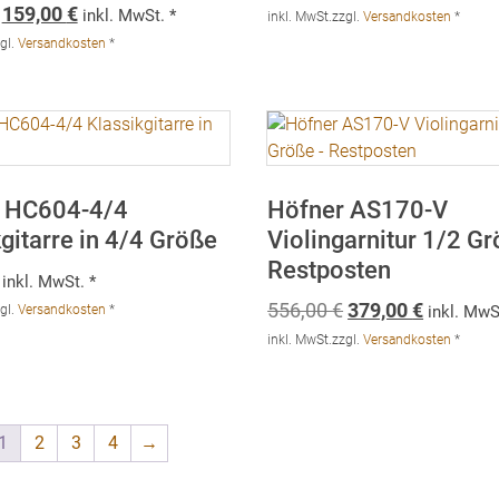
Ursprünglicher
Aktueller
159,00
€
inkl. MwSt. *
inkl. MwSt.
zzgl.
Versandkosten
*
Preis
Preis
gl.
Versandkosten
*
war:
ist:
219,00 €
159,00 €.
 HC604-4/4
Höfner AS170-V
gitarre in 4/4 Größe
Violingarnitur 1/2 G
Restposten
inkl. MwSt. *
Ursprünglicher
Aktuelle
556,00
€
379,00
€
gl.
Versandkosten
*
inkl. MwS
Preis
Preis
inkl. MwSt.
zzgl.
Versandkosten
*
war:
ist:
556,00 €
379,00 €
1
2
3
4
→