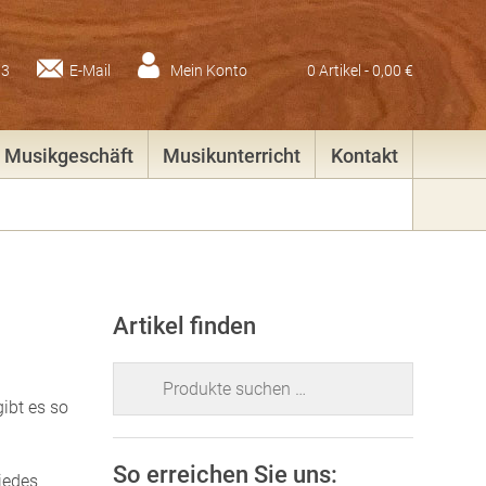
83
E-Mail
Mein Konto
0 Artikel -
0,00
€
Musikgeschäft
Musikunterricht
Kontakt
Artikel finden
Suchen
nach:
gibt es so
So erreichen Sie uns:
 jedes