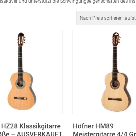
saktiver und unterstützt die Schwingungseigenschaften des Ins
nd
 HZ28 Klassikgitarre
Höfner HM89
röße – AUSVERKAUFT
Meistergitarre 4/4 G