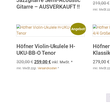
Jazzgitarre Semi-Acoustic
219,00
€
Gitarre – AUSVERKAUFT !!
inkl. MwSt.
zz
Angebot!
Höfner Violin-Ukulele H-
Höfner
UKU-BB-O Tenor
Klassik
Ursprünglicher
Aktueller
320,00
€
259,00
€
279,00
€
inkl. MwSt. *
Preis
Preis
inkl. MwSt.
zzgl.
Versandkosten
*
inkl. MwSt.
zz
war:
ist:
320,00 €
259,00 €.