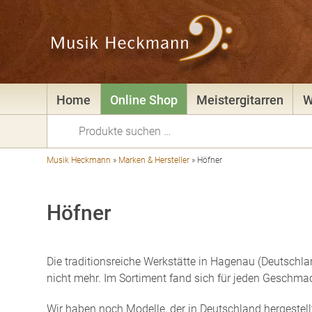
Home
Online Shop
Meistergitarren
W
Suchen
nach:
Musik Heckmann
»
Marken & Hersteller
»
Höfner
Höfner
Die traditionsreiche Werkstätte in Hagenau (Deutschland
nicht mehr. Im Sortiment fand sich für jeden Geschmac
Wir haben noch Modelle, der in Deutschland hergestellt