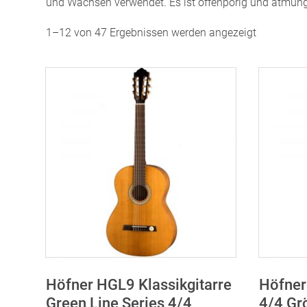
und Wachsen verwendet. Es ist offenporig und atmung
Nach
1–12 von 47 Ergebnissen werden angezeigt
Preis
sortiert:
aufsteige
Höfner HGL9 Klassikgitarre
Höfner
Green Line Series 4/4
4/4 G