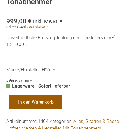
Tonabnehmer
999,00
€
inkl. MwSt. *
inkl. MwSt.
zzgl.
Versandkosten
*
Unverbindliche Preisempfehlung des Herstellers (UVP):
1.210,00 €
Marke/Hersteller: Höfner
Lieferzeit:
3-5 Tage **
Lagerware - Sofort lieferbar
Höfner
In den Warenkorb
HA-
CS7
Westerngitarre
Artikelnummer:
1404
Kategorien:
Alles
,
Gitarren & Bässe
,
mit
Höfner
,
Marken & Hersteller
,
Mit Tonabnehmern
,