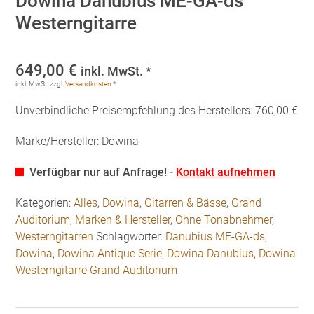
Dowina Danubius ME-GA-ds
Westerngitarre
649,00
€
inkl. MwSt. *
inkl. MwSt.
zzgl.
Versandkosten
*
Unverbindliche Preisempfehlung des Herstellers: 760,00 €
Marke/Hersteller: Dowina
Verfügbar nur auf Anfrage! -
Kontakt aufnehmen
Kategorien:
Alles
,
Dowina
,
Gitarren & Bässe
,
Grand
Auditorium
,
Marken & Hersteller
,
Ohne Tonabnehmer
,
Westerngitarren
Schlagwörter:
Danubius ME-GA-ds
,
Dowina
,
Dowina Antique Serie
,
Dowina Danubius
,
Dowina
Westerngitarre Grand Auditorium