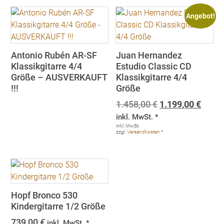
Angebot!
Antonio Rubén AR-SF
Juan Hernandez
Klassikgitarre 4/4
Estudio Classic CD
Größe – AUSVERKAUFT
Klassikgitarre 4/4
!!!
Größe
Ursprünglicher
Aktue
1.458,00
€
1.199,00
€
Preis
Preis
inkl. MwSt. *
war:
ist:
inkl. MwSt.
zzgl.
Versandkosten
*
1.458,00 €
1.199
Hopf Bronco 530
Kindergitarre 1/2 Größe
739,00
€
inkl. MwSt. *