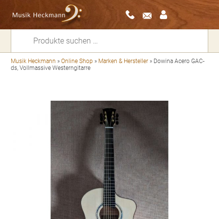
Suchen
nach:
Musik Heckmann
»
Online Shop
»
Marken & Hersteller
»
Dowina Acero GAC-
ds, Vollmassive Westerngitarre