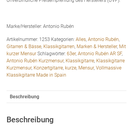
Unverbindliche Preisempfehlung des Herstellers (UVP):
Marke/Hersteller: Antonio Rubén
Artikelnummer:
1253
Kategorien:
Alles
,
Antonio Rubén
,
Gitarren & Bässe
,
Klassikgitarren
,
Marken & Hersteller
,
Mit
kurzer Mensur
Schlagwörter:
63er
,
Antonio Rubén AR SF
,
Antonio Rubén Kurzmensur
,
Klassikgitarre
,
Klassikgitarre
Kurzmensur
,
Konzertgitarre
,
kurze
,
Mensur
,
Vollmassive
Klassikgitarre Made in Spain
Beschreibung
Beschreibung