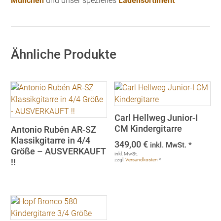
München
und unser spezielles
Ladensortiment
Ähnliche Produkte
Carl Hellweg Junior-I
CM Kindergitarre
Antonio Rubén AR-SZ
Klassikgitarre in 4/4
349,00
€
inkl. MwSt. *
Größe – AUSVERKAUFT
inkl. MwSt.
!!
zzgl.
Versandkosten
*