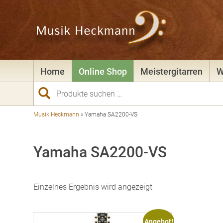
Home
Online Shop
Meistergitarren
W
Suchen
nach:
Musik Heckmann
»
Yamaha SA2200-VS
Yamaha SA2200-VS
Einzelnes Ergebnis wird angezeigt
Angebot!