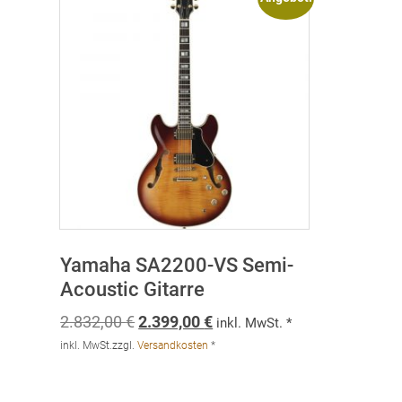
Yamaha SA2200-VS Semi-
Acoustic Gitarre
Ursprünglicher
Aktueller
2.832,00
€
2.399,00
€
inkl. MwSt. *
Preis
Preis
inkl. MwSt.
zzgl.
Versandkosten
*
war:
ist:
2.832,00 €
2.399,00 €.