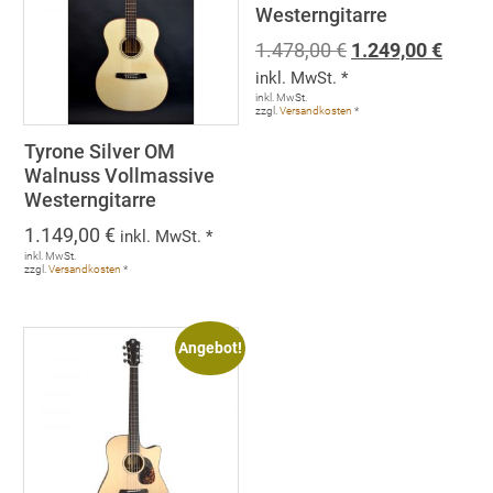
Westerngitarre
Ursprünglicher
Aktue
1.478,00
€
1.249,00
€
Preis
Preis
inkl. MwSt. *
war:
ist:
inkl. MwSt.
zzgl.
Versandkosten
*
1.478,00 €
1.249
Tyrone Silver OM
Walnuss Vollmassive
Westerngitarre
1.149,00
€
inkl. MwSt. *
inkl. MwSt.
zzgl.
Versandkosten
*
Angebot!