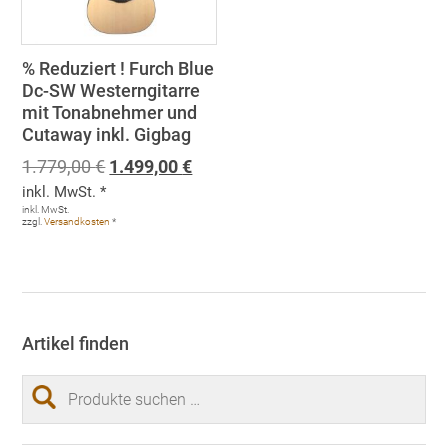
% Reduziert ! Furch Blue
Dc-SW Westerngitarre
mit Tonabnehmer und
Cutaway inkl. Gigbag
Ursprünglicher
Aktueller
1.779,00
€
1.499,00
€
Preis
Preis
inkl. MwSt. *
war:
ist:
inkl. MwSt.
zzgl.
Versandkosten
*
1.779,00 €
1.499,00 €.
Artikel finden
Suchen
nach: