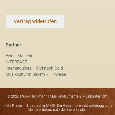
Vertrag widerrufen
Partner
FeinesMarketing
INTERPAGE
internetguides – Christoph Gold
Musikkultur in Bayern – Hinweise
© 2026 Musik Heckmann | Musikinstrumente & Musikunterricht
* Alle Preise inkl. deutscher MwSt. Der Gesamtpreis ist abhängig vom
Mehrwertsteuersatz des Lieferlandes.