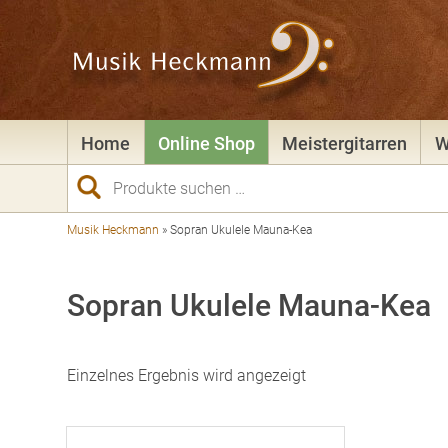
Home
Online Shop
Meistergitarren
W
Suchen
nach:
Musik Heckmann
»
Sopran Ukulele Mauna-Kea
Sopran Ukulele Mauna-Kea
Einzelnes Ergebnis wird angezeigt