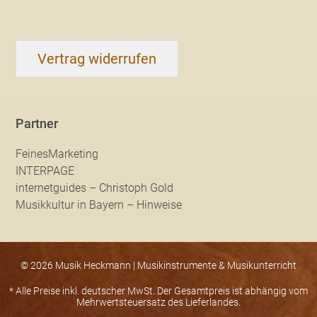
Vertrag widerrufen
Partner
FeinesMarketing
INTERPAGE
internetguides – Christoph Gold
Musikkultur in Bayern – Hinweise
© 2026 Musik Heckmann | Musikinstrumente & Musikunterricht
* Alle Preise inkl. deutscher MwSt. Der Gesamtpreis ist abhängig vom
Mehrwertsteuersatz des Lieferlandes.