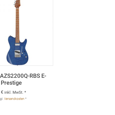
 AZS2200Q-RBS E-
 Prestige
0
€
inkl. MwSt. *
gl.
Versandkosten
*