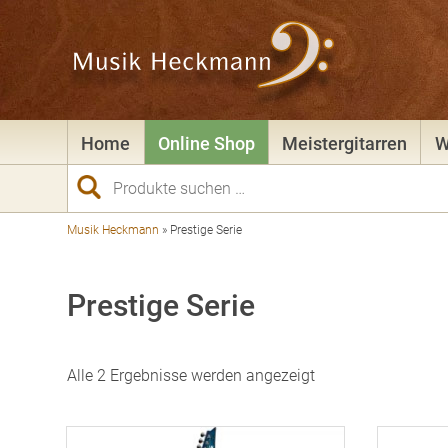
Home
Online Shop
Meistergitarren
W
Suchen
nach:
Musik Heckmann
»
Prestige Serie
Prestige Serie
Nach
Alle 2 Ergebnisse werden angezeigt
Preis
sortiert:
aufsteigend