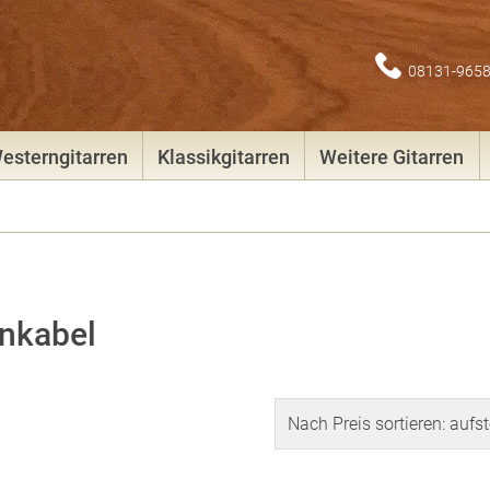
08131-965
esterngitarren
Klassikgitarren
Weitere Gitarren
enkabel