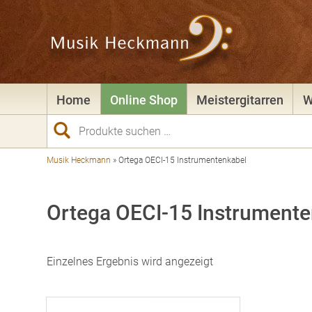
Home
Online Shop
Meistergitarren
W
Suchen
nach:
Musik Heckmann
»
Ortega OECI-15 Instrumentenkabel
Ortega OECI-15 Instrument
Einzelnes Ergebnis wird angezeigt