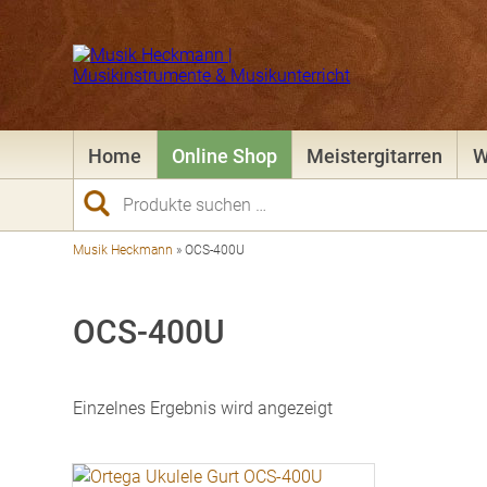
Home
Online Shop
Meistergitarren
W
Suchen
nach:
Musik Heckmann
»
OCS-400U
OCS-400U
Einzelnes Ergebnis wird angezeigt