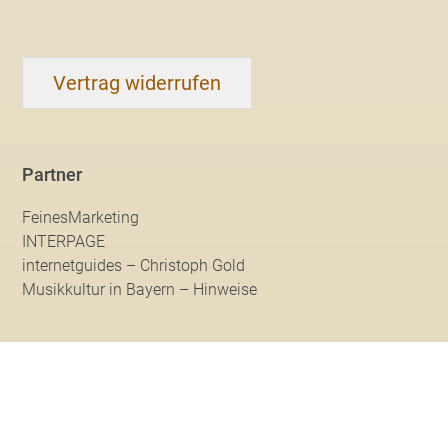
Vertrag widerrufen
Partner
FeinesMarketing
INTERPAGE
internetguides – Christoph Gold
Musikkultur in Bayern – Hinweise
© 2026 Musik Heckmann | Musikinstrumente & Musikunterricht
* Alle Preise inkl. deutscher MwSt. Der Gesamtpreis ist abhängig vom
Mehrwertsteuersatz des Lieferlandes.