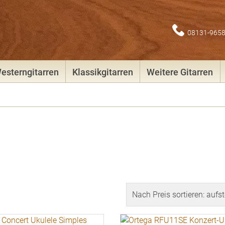
08131-965
esterngitarren
Klassikgitarren
Weitere Gitarren
end