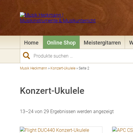
Home
Online Shop
Meistergitarren
W
Suchen
nach:
Musik Heckmann
»
Konzert-Ukulele
»
Seite 2
Konzert-Ukulele
Nach
13–24 von 29 Ergebnissen werden angezeigt
Preis
sortiert:
aufsteig