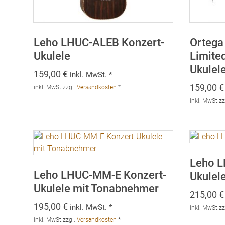
Leho LHUC-ALEB Konzert-
Ortega
Ukulele
Limited
Ukulel
159,00
€
inkl. MwSt. *
159,00
€
inkl. MwSt.
zzgl.
Versandkosten
*
inkl. MwSt.
zz
Leho L
Leho LHUC-MM-E Konzert-
Ukulel
Ukulele mit Tonabnehmer
215,00
€
195,00
€
inkl. MwSt. *
inkl. MwSt.
zz
inkl. MwSt.
zzgl.
Versandkosten
*