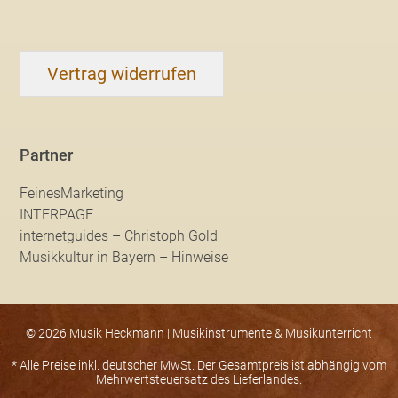
Vertrag widerrufen
Partner
FeinesMarketing
INTERPAGE
internetguides – Christoph Gold
Musikkultur in Bayern – Hinweise
© 2026 Musik Heckmann | Musikinstrumente & Musikunterricht
* Alle Preise inkl. deutscher MwSt. Der Gesamtpreis ist abhängig vom
Mehrwertsteuersatz des Lieferlandes.