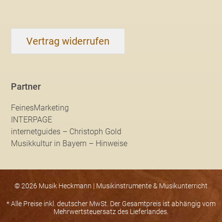
Vertrag widerrufen
Partner
FeinesMarketing
INTERPAGE
internetguides – Christoph Gold
Musikkultur in Bayern – Hinweise
© 2026 Musik Heckmann | Musikinstrumente & Musikunterricht
* Alle Preise inkl. deutscher MwSt. Der Gesamtpreis ist abhängig vom
Mehrwertsteuersatz des Lieferlandes.