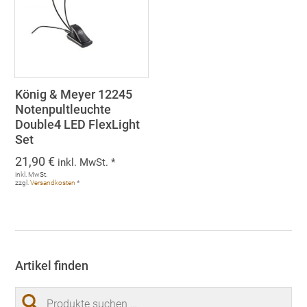
König & Meyer 12245
Notenpultleuchte
Double4 LED FlexLight
Set
21,90
€
inkl. MwSt. *
inkl. MwSt.
zzgl.
Versandkosten
*
Artikel finden
Suchen