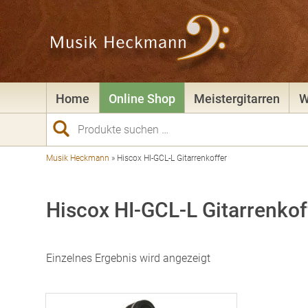
Home
Online Shop
Meistergitarren
W
Suchen
nach:
Musik Heckmann
»
Hiscox HI-GCL-L Gitarrenkoffer
Hiscox HI-GCL-L Gitarrenkof
Einzelnes Ergebnis wird angezeigt