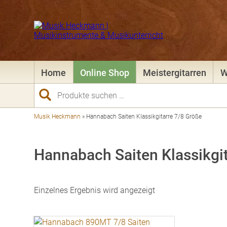
Home
Online Shop
Meistergitarren
W
Suchen
nach:
Musik Heckmann
»
Hannabach Saiten Klassikgitarre 7/8 Größe
Hannabach Saiten Klassikgi
Einzelnes Ergebnis wird angezeigt