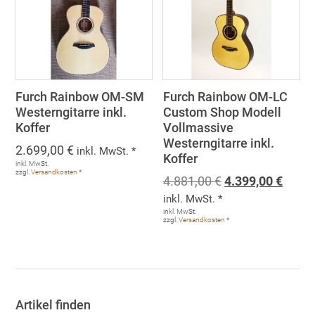
Furch Rainbow OM-SM
Furch Rainbow OM-LC
Westerngitarre inkl.
Custom Shop Modell
Koffer
Vollmassive
Westerngitarre inkl.
2.699,00
€
inkl. MwSt. *
Koffer
inkl. MwSt.
zzgl.
Versandkosten
*
Ursprünglicher
Aktue
4.881,00
€
4.399,00
€
Preis
Preis
inkl. MwSt. *
war:
ist:
inkl. MwSt.
zzgl.
Versandkosten
*
4.881,00 €
4.399
Artikel finden