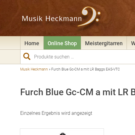
Home
Online Shop
Meistergitarren
W
Suchen
nach:
Musik Heckmann
»
Furch Blue Gc-CM a mit LR Baggs EAS-VTC
Furch Blue Gc-CM a mit LR
Einzelnes Ergebnis wird angezeigt