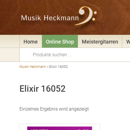
Home
Online Shop
Meistergitarren
W
Suchen
nach:
Musik Heckmann
»
Elixir 16052
Elixir 16052
Einzelnes Ergebnis wird angezeigt