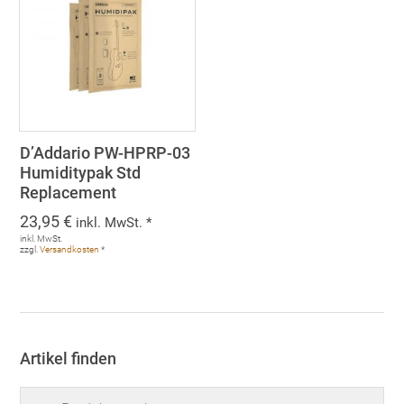
D’Addario PW-HPRP-03
Humiditypak Std
Replacement
23,95
€
inkl. MwSt. *
inkl. MwSt.
zzgl.
Versandkosten
*
Artikel finden
Suchen