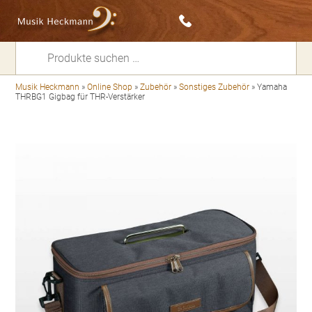
Suchen
nach:
Musik Heckmann
»
Online Shop
»
Zubehör
»
Sonstiges Zubehör
»
Yamaha
THRBG1 Gigbag für THR-Verstärker