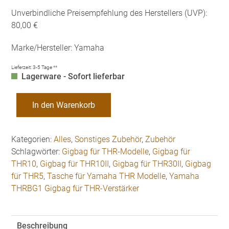
Unverbindliche Preisempfehlung des Herstellers (UVP):
80,00 €
Marke/Hersteller: Yamaha
Lieferzeit:
3-5 Tage **
Lagerware - Sofort lieferbar
Yamaha
In den Warenkorb
THRBG1
Gigbag
für
Kategorien:
Alles
,
Sonstiges Zubehör
,
Zubehör
THR-
Schlagwörter:
Gigbag für THR-Modelle
,
Gigbag für
Verstärker
THR10
,
Gigbag für THR10II
,
Gigbag für THR30II
,
Gigbag
Menge
für THR5
,
Tasche für Yamaha THR Modelle
,
Yamaha
THRBG1 Gigbag für THR-Verstärker
Beschreibung