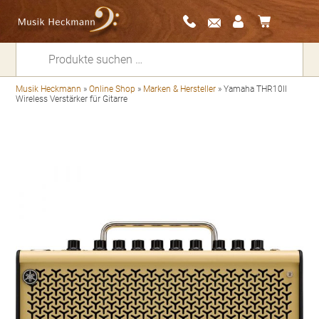
Suchen
nach:
Musik Heckmann
»
Online Shop
»
Marken & Hersteller
»
Yamaha THR10II
Wireless Verstärker für Gitarre