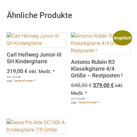
Ähnliche Produkte
Angebot!
Carl Hellweg Junior-III
SH Kindergitarre
Antonio Rubén R3
Klassikgitarre 4/4
319,00
€
inkl. MwSt. *
Größe – Restposten !
inkl. MwSt.
zzgl.
Versandkosten
*
Ursprünglicher
Aktueller
648,00
€
579,00
€
inkl.
Preis
Preis
MwSt. *
war:
ist:
inkl. MwSt.
zzgl.
Versandkosten
*
648,00 €
579,00 €.