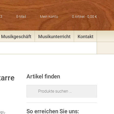
83
E-Mail
Mein Konto
0 Artikel -
0,00
€
Musikgeschäft
Musikunterricht
Kontakt
arre
Artikel finden
Suchen
nach:
So erreichen Sie uns:
P):