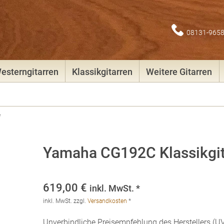
08131-965
esterngitarren
Klassikgitarren
Weitere Gitarren
e
Yamaha CG192C Klassikgit
619,00
€
inkl. MwSt. *
inkl. MwSt.
zzgl.
Versandkosten
*
Unverbindliche Preisempfehlung des Herstellers (UV