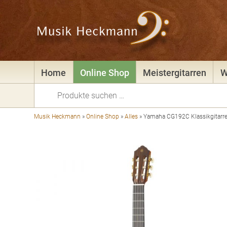
Home
Online Shop
Meistergitarren
W
Suchen
nach:
Musik Heckmann
»
Online Shop
»
Alles
»
Yamaha CG192C Klassikgitarr