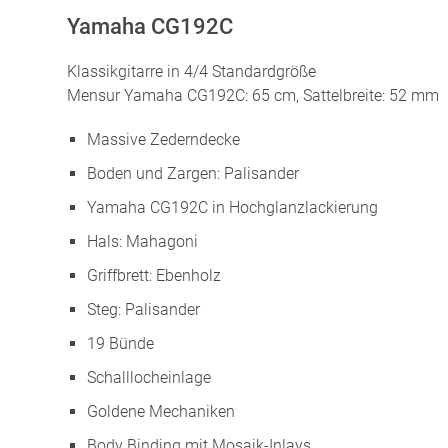
Yamaha CG192C
Klassikgitarre in 4/4 Standardgröße
Mensur Yamaha CG192C: 65 cm, Sattelbreite: 52 mm
Massive Zederndecke
Boden und Zargen: Palisander
Yamaha CG192C in Hochglanzlackierung
Hals: Mahagoni
Griffbrett: Ebenholz
Steg: Palisander
19 Bünde
Schalllocheinlage
Goldene Mechaniken
Body Binding mit Mosaik-Inlays