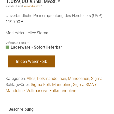
1.069,00
€
inkl. MwSt. *
inkl. MwSt.
zzgl.
Versandkosten
*
Unverbindliche Preisempfehlung des Herstellers (UVP):
1190,00 €
Marke/Hersteller: Sigma
Lieferzeit:
3-5 Tage **
Lagerware - Sofort lieferbar
Sigma
In den Warenkorb
SMA-
6
Vollmassive
Kategorien:
Alles
,
Folkmandolinen
,
Mandolinen
,
Sigma
Folk-
Schlagwörter:
Sigma Folk-Mandoline
,
Sigma SMA-6
Mandoline
Mandoline
,
Vollmassive Folkmandoline
Menge
Beschreibung