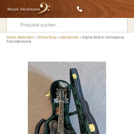
Suchen
nach:
Musik Heckmann
»
Online Shop
»
Mandolinen
»
Sigma SMA-6 Vollmassive
Folk-Mandoline