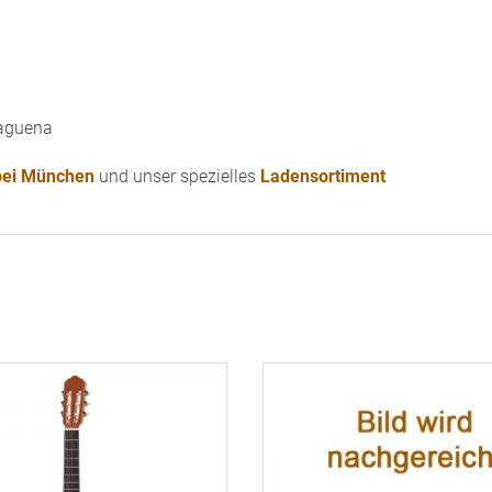
laguena
 bei München
und unser spezielles
Ladensortiment