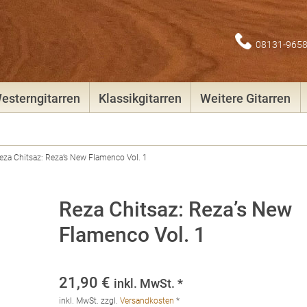
08131-965
esterngitarren
Klassikgitarren
Weitere Gitarren
eza Chitsaz: Reza’s New Flamenco Vol. 1
Reza Chitsaz: Reza’s New
Flamenco Vol. 1
21,90
€
inkl. MwSt. *
inkl. MwSt.
zzgl.
Versandkosten
*