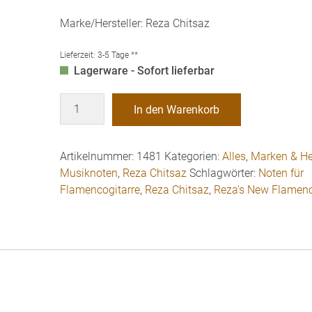
Marke/Hersteller: Reza Chitsaz
Lieferzeit:
3-5 Tage **
Lagerware - Sofort lieferbar
Reza
In den Warenkorb
Chitsaz:
Reza's
New
Artikelnummer:
1481
Kategorien:
Alles
,
Marken & Her
Flamenco
Musiknoten
,
Reza Chitsaz
Schlagwörter:
Noten für
Vol.
Flamencogitarre
,
Reza Chitsaz
,
Reza's New Flamenc
1
Menge