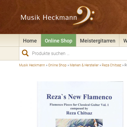
Home
Online Shop
Meistergitarren
W
Suchen
nach:
Musik Heckmann
»
Online Shop
»
Marken & Hersteller
»
Reza Chitsaz
»
R