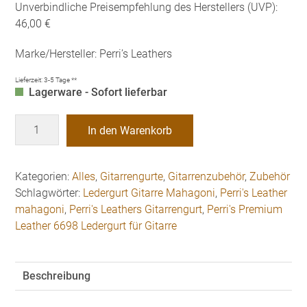
Unverbindliche Preisempfehlung des Herstellers (UVP):
46,00 €
Marke/Hersteller: Perri’s Leathers
Lieferzeit:
3-5 Tage **
Lagerware - Sofort lieferbar
Perri's
In den Warenkorb
Premium
Leather
6698
Kategorien:
Alles
,
Gitarrengurte
,
Gitarrenzubehör
,
Zubehör
Ledergurt
Schlagwörter:
Ledergurt Gitarre Mahagoni
,
Perri's Leather
für
mahagoni
,
Perri's Leathers Gitarrengurt
,
Perri's Premium
Gitarre,
Leather 6698 Ledergurt für Gitarre
mahagony
Menge
Beschreibung