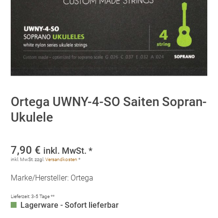
Ortega UWNY-4-SO Saiten Sopran-
Ukulele
7,90
€
inkl. MwSt. *
inkl. MwSt.
zzgl.
Versandkosten
*
Marke/Hersteller: Ortega
Lieferzeit:
3-5 Tage **
Lagerware - Sofort lieferbar