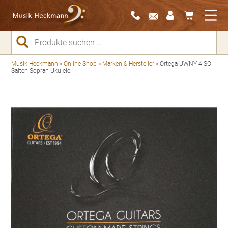
Suchen
nach:
Musik Heckmann
»
Online Shop
»
Marken & Hersteller
»
Ortega UWNY-4-SO
Saiten Sopran-Ukulele