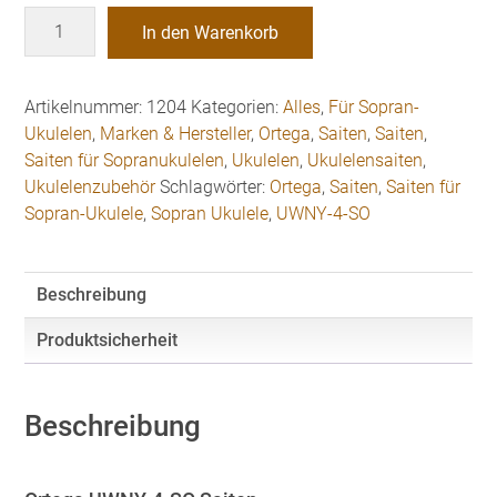
Ortega
In den Warenkorb
UWNY-
4-
SO
Artikelnummer:
1204
Kategorien:
Alles
,
Für Sopran-
Saiten
Ukulelen
,
Marken & Hersteller
,
Ortega
,
Saiten
,
Saiten
,
Sopran-
Saiten für Sopranukulelen
,
Ukulelen
,
Ukulelensaiten
,
Ukulele
Ukulelenzubehör
Schlagwörter:
Ortega
,
Saiten
,
Saiten für
Menge
Sopran-Ukulele
,
Sopran Ukulele
,
UWNY-4-SO
Beschreibung
Produktsicherheit
Beschreibung