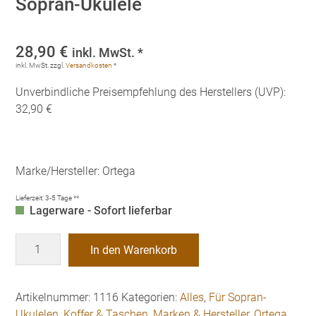
Sopran-Ukulele
28,90
€
inkl. MwSt. *
inkl. MwSt.
zzgl.
Versandkosten
*
Unverbindliche Preisempfehlung des Herstellers (UVP):
32,90 €
Marke/Hersteller: Ortega
Lieferzeit:
3-5 Tage **
Lagerware - Sofort lieferbar
Ortega
In den Warenkorb
OUGB-
SO
Tasche
Artikelnummer:
1116
Kategorien:
Alles
,
Für Sopran-
für
Ukulelen
,
Koffer & Taschen
,
Marken & Hersteller
,
Ortega
,