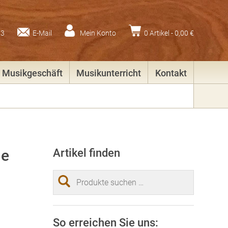
83
E-Mail
Mein Konto
0 Artikel -
0,00
€
Musikgeschäft
Musikunterricht
Kontakt
le
Artikel finden
Suchen
nach:
So erreichen Sie uns: