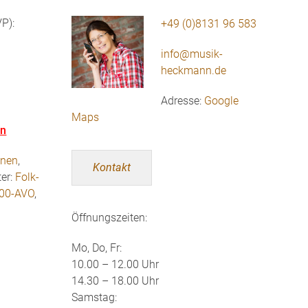
P):
+49 (0)8131 96 583
info@musik-
heckmann.de
Adresse:
Google
Maps
en
inen
,
Kontakt
er:
Folk-
00-AVO
,
Öffnungszeiten:
Mo, Do, Fr:
10.00 – 12.00 Uhr
14.30 – 18.00 Uhr
Samstag: