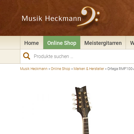
Home
Online Shop
Meistergitarren
W
Suchen
nach:
Musik Heckmann
»
Online Shop
»
Marken & Hersteller
»
Ortega RMF100-A