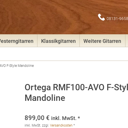
08131-965
esterngitarren
Klassikgitarren
Weitere Gitarren
VO F-Style Mandoline
Ortega RMF100-AVO F-Sty
Mandoline
899,00
€
inkl. MwSt. *
inkl. MwSt.
zzgl.
Versandkosten
*