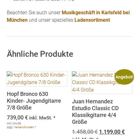
Beachten Sie auch unser
Musikgeschäft in Karlsfeld bei
München
und unser spezielles
Ladensortiment
Ähnliche Produkte
Angebot!
Hopf Bronco 630
Kinder- Jugendgitarre
Juan Hernandez
7/8 Größe
Estudio Classic CD
Klassikgitarre 4/4
739,00
€
inkl. MwSt. *
Größe
inkl. MwSt.
zzgl.
Versandkosten
*
Ursprünglicher
Aktue
1.458,00
€
1.199,00
€
Preis
Preis