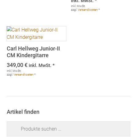
inkl. MwSt. *
war:
ist:
inkl. MwSt.
zzgl.
Versandkosten
*
1.458,00 €
1.199
Carl Hellweg Junior-II
CM Kindergitarre
349,00
€
inkl. MwSt. *
inkl. MwSt.
zzgl.
Versandkosten
*
Artikel finden
Suchen
nach: