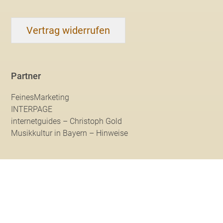
Vertrag widerrufen
Partner
FeinesMarketing
INTERPAGE
internetguides – Christoph Gold
Musikkultur in Bayern – Hinweise
© 2026 Musik Heckmann | Musikinstrumente & Musikunterricht
* Alle Preise inkl. deutscher MwSt. Der Gesamtpreis ist abhängig vom
Mehrwertsteuersatz des Lieferlandes.