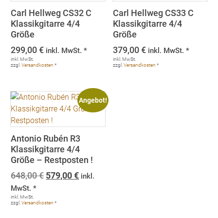
Carl Hellweg CS32 C
Carl Hellweg CS33 C
Klassikgitarre 4/4
Klassikgitarre 4/4
Größe
Größe
299,00
€
379,00
€
inkl. MwSt. *
inkl. MwSt. *
inkl. MwSt.
inkl. MwSt.
zzgl.
Versandkosten
*
zzgl.
Versandkosten
*
Angebot!
Antonio Rubén R3
Klassikgitarre 4/4
Größe – Restposten !
Ursprünglicher
Aktueller
648,00
€
579,00
€
inkl.
Preis
Preis
MwSt. *
war:
ist:
inkl. MwSt.
zzgl.
Versandkosten
*
648,00 €
579,00 €.